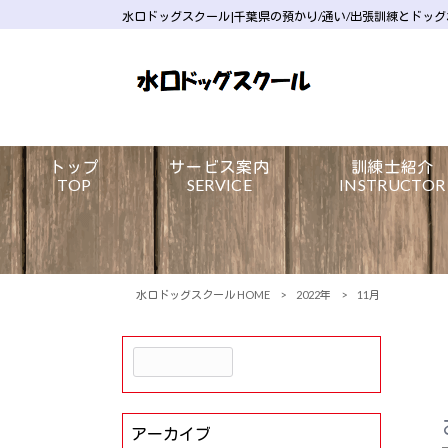
水口ドッグスクール|千葉県の預かり/通い/出張訓練とドッ
トップ
サービス案内
訓練士紹介
TOP
SERVICE
INSTRUCTOR
水口ドッグスクール HOME
>
2022年
>
11月
アーカイブ