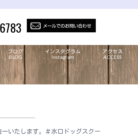
-6783
ブログ
インスタグラム
アクセス
BLOG
Instagram
ACCESS
統一いたします。＃水口ドッグスクール で検索お