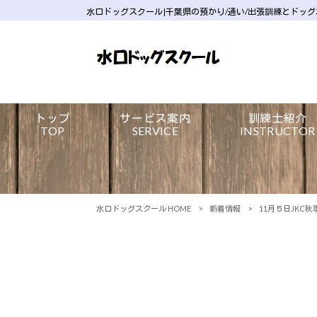
水口ドッグスクール|千葉県の預かり/通い/出張訓練とドッ
トップ
サービス案内
訓練士紹介
TOP
SERVICE
INSTRUCTOR
水口ドッグスクール HOME
>
新着情報
>
11月５日JKC