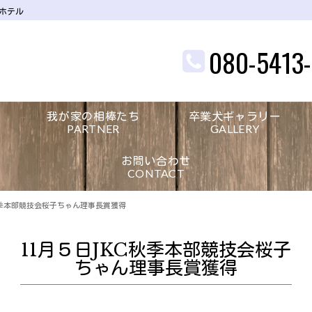
グホテル
080-5413
我が家の相棒たち
卒業犬ギャラリー
PARTNER
GALLERY
お問い合わせ
CONTACT
秋季本部競技会桜子ちゃん理事長賞獲得
11月５日JKC秋季本部競技会桜子
ちゃん理事長賞獲得