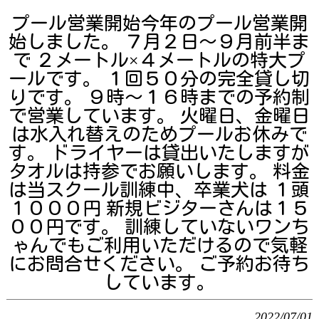
プール営業開始今年のプール営業開
始しました。 ７月２日～９月前半ま
で ２メートル×４メートルの特大プ
ールです。 １回５０分の完全貸し切
りです。 ９時～１６時までの予約制
で営業しています。 火曜日、金曜日
は水入れ替えのためプールお休みで
す。 ドライヤーは貸出いたしますが
タオルは持参でお願いします。 料金
は当スクール訓練中、卒業犬は １頭
１０００円 新規ビジターさんは１５
００円です。 訓練していないワンち
ゃんでもご利用いただけるので気軽
にお問合せください。 ご予約お待ち
しています。
2022/07/01