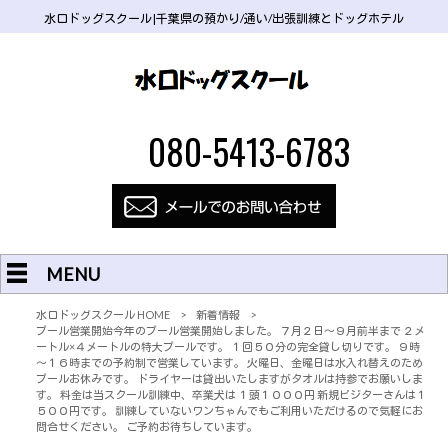
水口ドッグスクール|千葉県の預かり/通い/出張訓練とドッグホテル
080-5413-6783
MENU
水口ドッグスクール HOME
>
新着情報
>
プール営業開始今年のプール営業開始しました。 ７月２日～９月前半まで ２メ
ートル×４メートルの特大プールです。 １回５０分の完全貸し切りです。 ９時
～１６時までの予約制で営業しています。 火曜日、金曜日は水入れ替えのため
プールお休みです。 ドライヤーは貸出いたしますがタオルは持参でお願いしま
す。 料金は当スクール訓練中、卒業犬は １頭１０００円 新規ビジターさんは１
５００円です。 訓練していないワンちゃんでもご利用いただけるので気軽にお
問合せください。 ご予約お待ちしています。